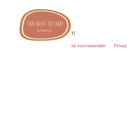
[woocommerce_cart]
Home
Algemene voorwaarden
Priva