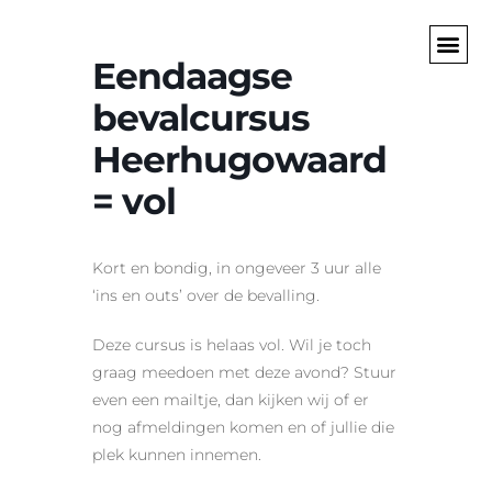
Eendaagse
bevalcursus
Heerhugowaard
= vol
Kort en bondig, in ongeveer 3 uur alle
‘ins en outs’ over de bevalling.
Deze cursus is helaas vol. Wil je toch
graag meedoen met deze avond? Stuur
even een mailtje, dan kijken wij of er
nog afmeldingen komen en of jullie die
plek kunnen innemen.